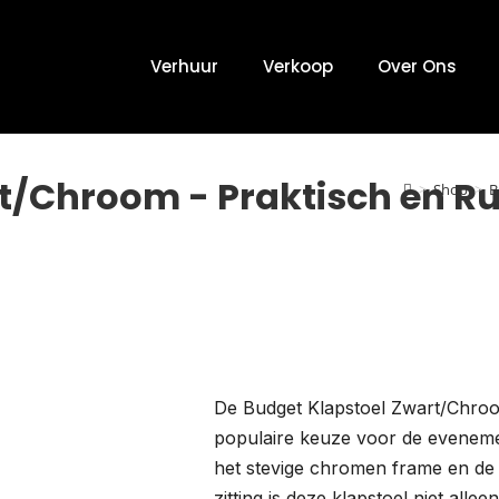
Verhuur
Verkoop
Over Ons
rt/Chroom - Praktisch en 
>
Shop
>
B
De Budget Klapstoel Zwart/Chroom
populaire keuze voor de evenem
het stevige chromen frame en de
zitting is deze klapstoel niet allee