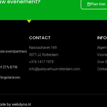
ouw evenement?
Plan hier
CONTACT
INF
Nassauhaven 169
Algem
nze eventpartners
3071 JJ, Rotterdam
Voorw
+316 1417 1979
Over 
ief 21% BTW.
info@partyverhuurrotterdam.com
Conta
ingstarieven.
Made by
webdyno.nl