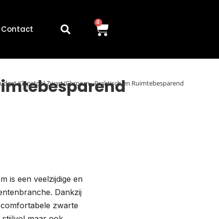
0
Contact
Ruimtebesparend
udget Klapstoel Zwart/Chroom - Praktisch en Ruimtebesparend
 is een veelzijdige en
entenbranche. Dankzij
 comfortabele zwarte
n stijlvol maar ook