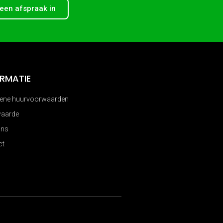
 een afspraak in
ORMATIE
ene huurvoorwaarden
aarde
Ons
ct