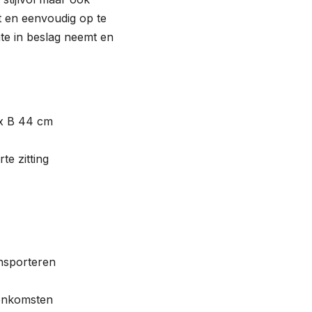
t en eenvoudig op te
te in beslag neemt en
x B 44 cm
e zitting
nsporteren
eenkomsten