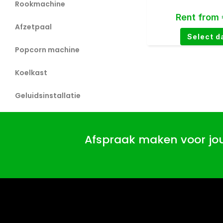
Rookmachine
Rent from
Afzetpaal
Select d
Popcorn machine
Koelkast
Geluidsinstallatie
Afspraak maken voor j