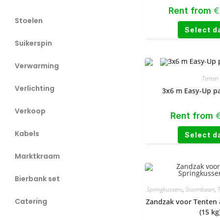
Rent from
€
Stoelen
Select d
Suikerspin
Verwarming
Tenten
Verlichting
3x6 m Easy-Up pa
Verkoop
Rent from
Kabels
Select d
Marktkraam
Bierbank set
Springkussens
,
Stormbaan
,
Catering
Zandzak voor Tenten 
(15 kg