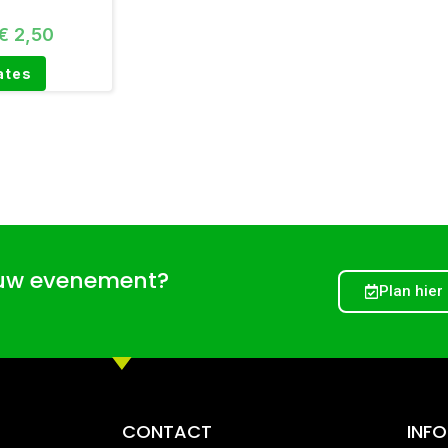
€
2,50
ates
ouw evenement?
Plan hier
CONTACT
INF