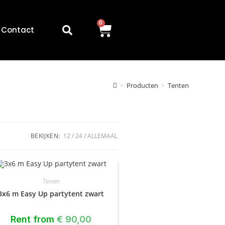
0
Contact
>
Producten
>
Tenten
BEKIJKEN:
12
24
ALLEMAAL
Tenten
3x6 m Easy Up partytent zwart
Rent from
€
90,00