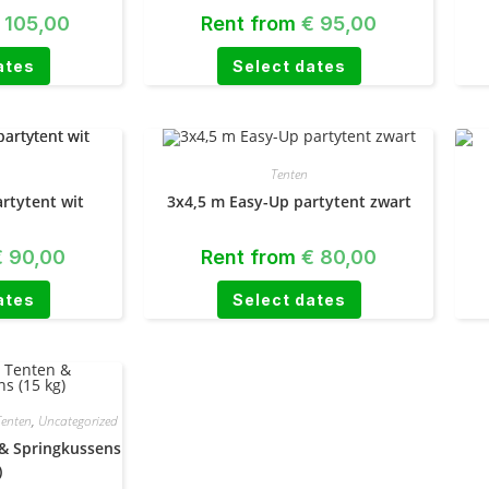
105,00
Rent from
€
95,00
ates
Select dates
Tenten
rtytent wit
3x4,5 m Easy-Up partytent zwart
€
90,00
Rent from
€
80,00
ates
Select dates
Tenten
,
Uncategorized
& Springkussens
)