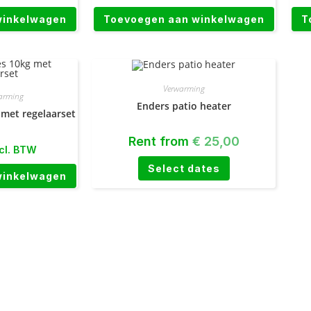
winkelwagen
Toevoegen aan winkelwagen
T
Verwarming
arming
Enders patio heater
 met regelaarset
Rent from
€
25,00
cl. BTW
Select dates
winkelwagen