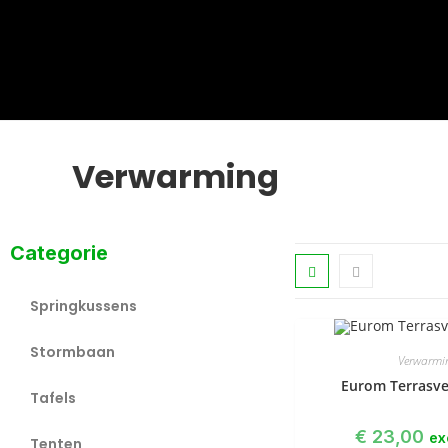
Verwarming
Categorie
Springkussens
Stormbaan
Verwarmi
Eurom Terrasv
Tafels
€
23,00
ex
Tenten