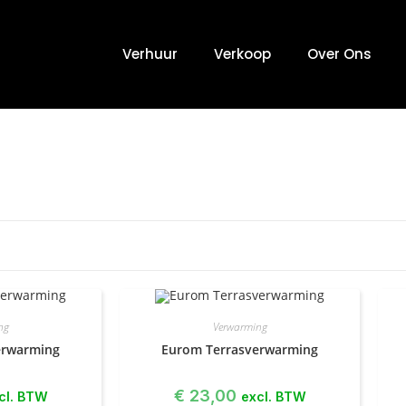
Verhuur
Verkoop
Over Ons
ng
Verwarming
erwarming
Eurom Terrasverwarming
€
23,00
cl. BTW
excl. BTW