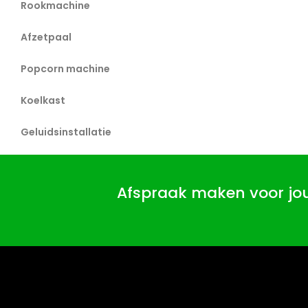
Rookmachine
Afzetpaal
Popcorn machine
Koelkast
Geluidsinstallatie
Afspraak maken voor j