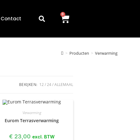
0
Contact
>
Producten
>
Verwarming
BEKIJKEN:
12
24
ALLEMAAL
Verwarming
Eurom Terrasverwarming
€
23,00
excl. BTW