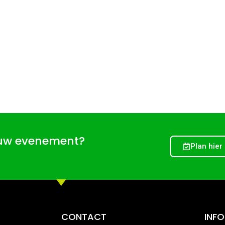
ouw evenement?
Plan hier
CONTACT
INF