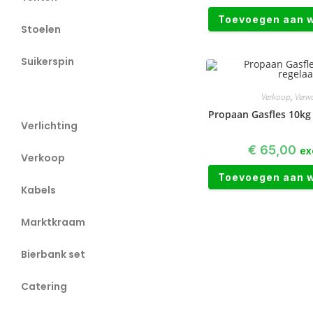
Toevoegen aan 
Stoelen
Suikerspin
Verwarming
Verkoop
,
Verw
Propaan Gasfles 10kg
Verlichting
€
65,00
ex
Verkoop
Toevoegen aan 
Kabels
Marktkraam
Bierbank set
Catering