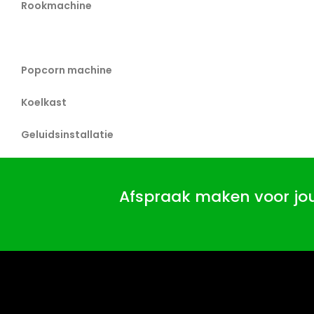
Rookmachine
Afzetpaal
Popcorn machine
Koelkast
Geluidsinstallatie
Afspraak maken voor j