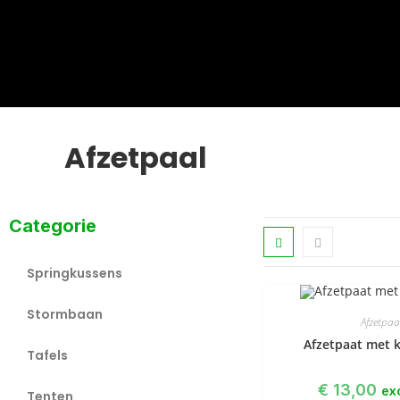
Afzetpaal
Categorie
Springkussens
Stormbaan
Afzetpaa
Afzetpaat met k
Tafels
€
13,00
ex
Tenten