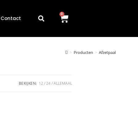
0
Contact
>
Producten
>
Afzetpaal
BEKIJKEN:
12
24
ALLEMAAL