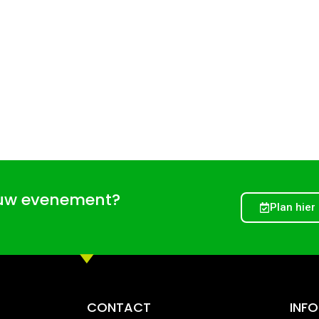
ouw evenement?
Plan hier
CONTACT
INF