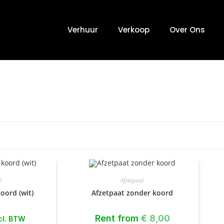
Verhuur
Verkoop
Over Ons
l
Afzetpaal
oord (wit)
Afzetpaat zonder koord
Rent from
€
8,00
cl. BTW